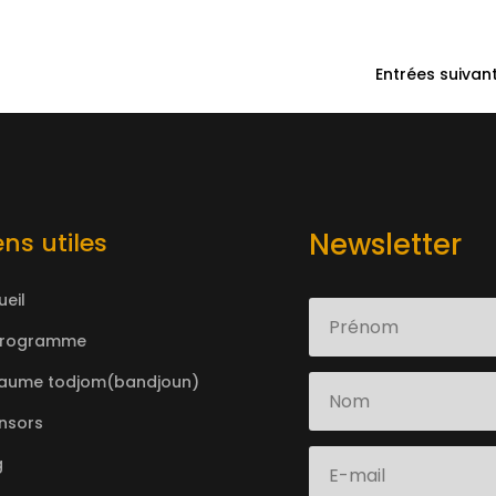
Entrées suivan
Newsletter
ens utiles
ueil
programme
aume todjom(bandjoun)
nsors
g