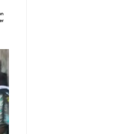
un
er