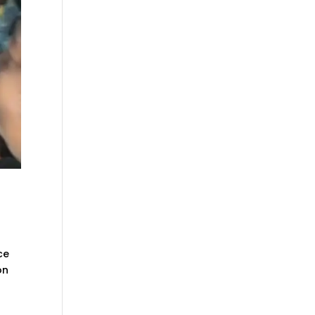
ce
on