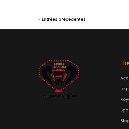
« Entrées précédentes
Li
Acc
Le 
Roy
Spo
Blo