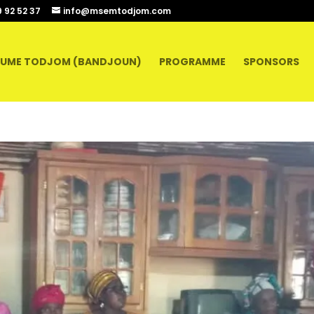
9 92 52 37
info@msemtodjom.com
UME TODJOM (BANDJOUN)
PROGRAMME
SPONSORS