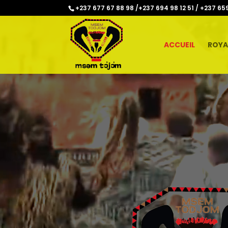
Lecteur
+237 677 67 88 98 /+237 694 98 12 51 / +237 65
vidéo
ACCUEIL
ROYA