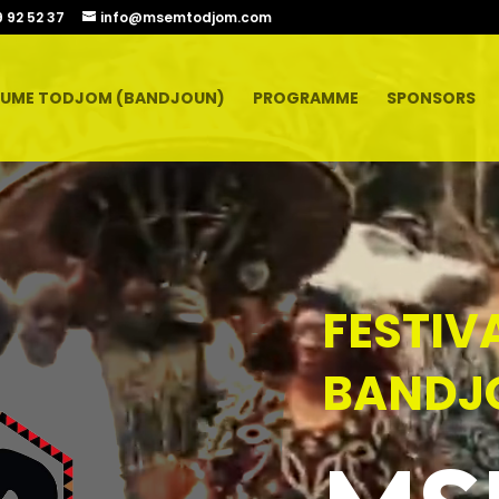
9 92 52 37
info@msemtodjom.com
UME TODJOM (BANDJOUN)
PROGRAMME
SPONSORS
FESTIV
BANDJ