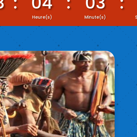
8
:
04
:
03
:
Heure(s)
Minute(s)