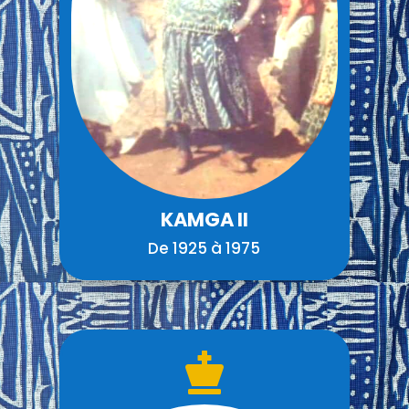
KAMGA II
De 1925 à 1975
